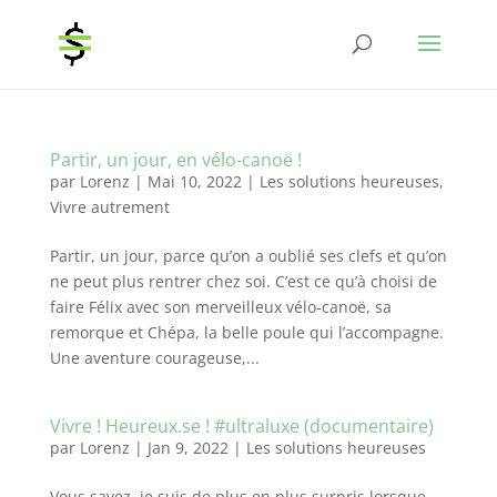
Partir, un jour, en vélo-canoë !
par
Lorenz
|
Mai 10, 2022
|
Les solutions heureuses
,
Vivre autrement
Partir, un jour, parce qu’on a oublié ses clefs et qu’on
ne peut plus rentrer chez soi. C’est ce qu’à choisi de
faire Félix avec son merveilleux vélo-canoë, sa
remorque et Chépa, la belle poule qui l’accompagne.
Une aventure courageuse,...
Vivre ! Heureux.se ! #ultraluxe (documentaire)
par
Lorenz
|
Jan 9, 2022
|
Les solutions heureuses
Vous savez, je suis de plus en plus surpris lorsque